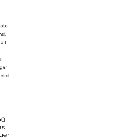
hoto
si,
ait
ui
nger
oleil
où
s.
quer