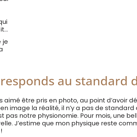
qui
ait…
 je
a
orresponds au standard 
s aimé être pris en photo, au point d’avoir d
en image la réalité, il n’y a pas de standard
st pas notre physionomie. Pour mois, une bel
relle. J’estime que mon physique reste comm
!!