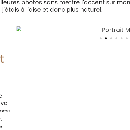
meilleures photos sans mettre l’accent sur m
 j’étais à l’aise et donc plus naturel.
t
e
 va
comme
r,
re