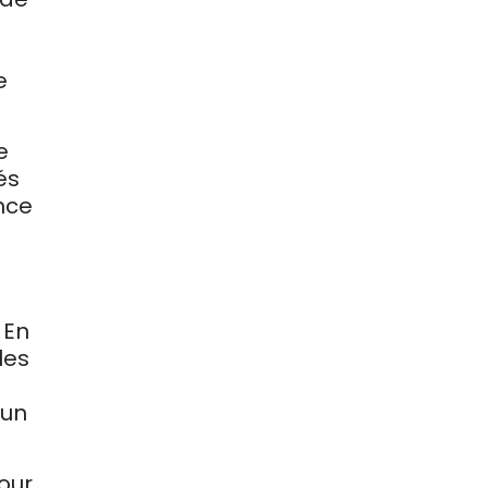
e
e
és
nce
e
 En
les
 un
our